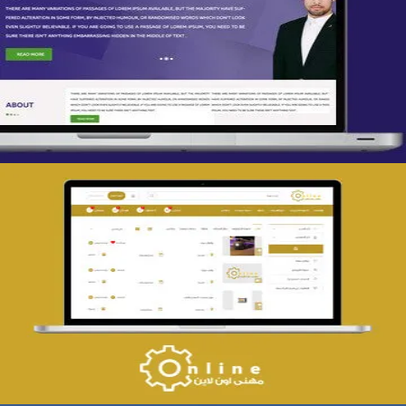
تصميم spring life
التفاصيل
تصميم حراج مهنى
التفاصيل