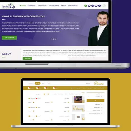
تصميم spring life
التفاصيل
تصميم حراج مهنى
التفاصيل