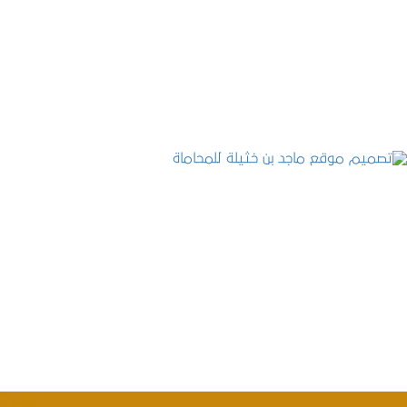
موقع المكتب العربي للاستشارات القانونية
التفاصيل
تصميم موقع ماجد بن خثيلة للمحاماة
التفاصيل