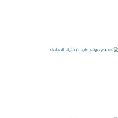
تصميم موقع حجوزات طبية
التفاصيل
تصميم موقع ماجد بن خثيلة للمحاماة
التفاصيل