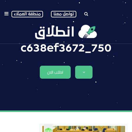
تواصل معنا
منطقة العملاء
750_c638ef3672
اطلب الان