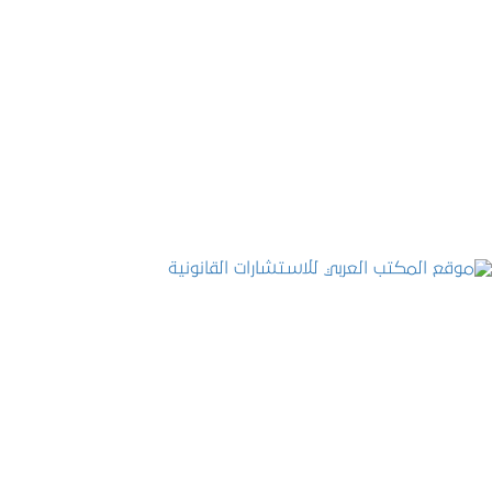
تصميم موقع تمكين للتدريب
التفاصيل
موقع المكتب العربي للاستشارات القانونية
التفاصيل