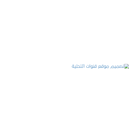
تصميم موقع ماجد بن خثيلة للمحاماة
التفاصيل
تصميم موقع قنوات التحلية
التفاصيل