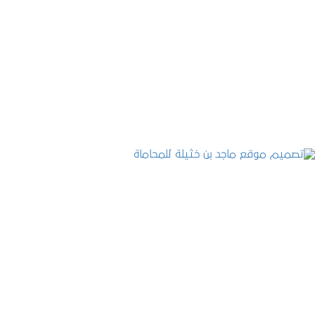
موقع المكتب العربي للاستشارات القانونية
التفاصيل
تصميم موقع ماجد بن خثيلة للمحاماة
التفاصيل