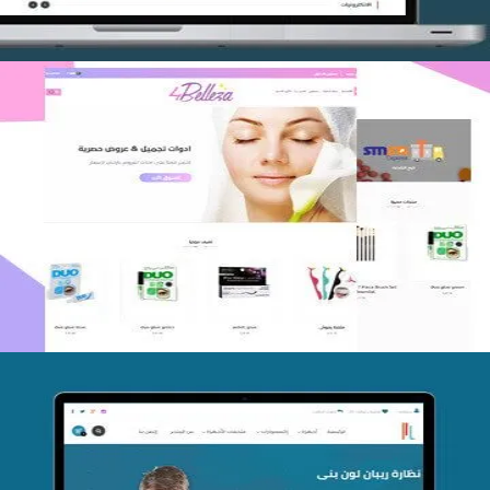
اعادة تصميم متجر فوربليزا
التفاصيل
تصميم متجر اي كير