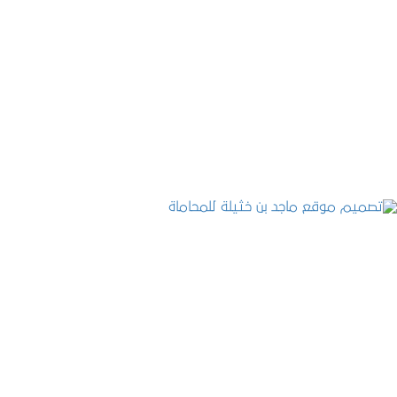
تصميم موقع حجوزات طبية
التفاصيل
تصميم موقع ماجد بن خثيلة للمحاماة
التفاصيل