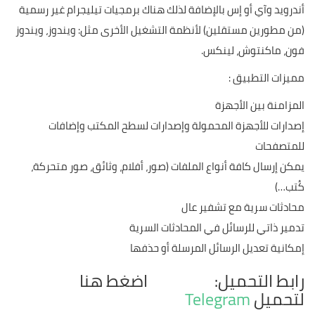
أندرويد وآي أو إس بالإضافة لذلك هناك برمجيات تيليجرام غير رسمية
(من مطورين مستقلين) لأنظمة التشغيل الأخرى مثل: ويندوز، ويندوز
فون، ماكنتوش، لينكس.
مميزات التطبيق :
المزامنة بين الأجهزة
إصدارات للأجهزة المحمولة وإصدارات لسطح المكتب وإضافات
للمتصفحات
يمكن إرسال كافة أنواع الملفات (صور، أفلام، وثائق، صور متحركة،
كُتب…)
محادثات سرية مع تشفير عال
تدمير ذاتي للرسائل في المحادثات السرية
إمكانية تعديل الرسائل المرسلة أو حذفها
رابط التحميل: اضغط هنا
لتحميل
Telegram