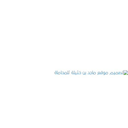
موقع المكتب العربي للاستشارات القانونية
التفاصيل
تصميم موقع ماجد بن خثيلة للمحاماة
التفاصيل