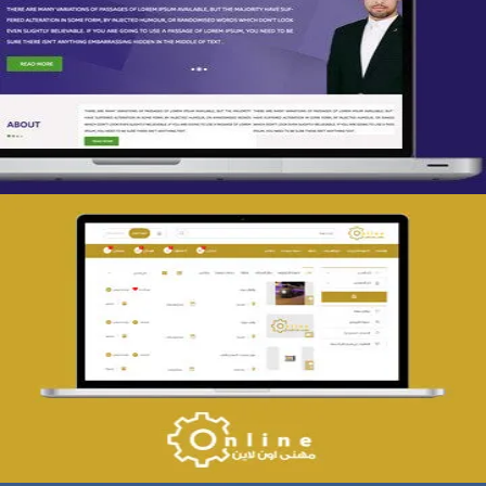
تصميم spring life
التفاصيل
تصميم حراج مهنى
التفاصيل