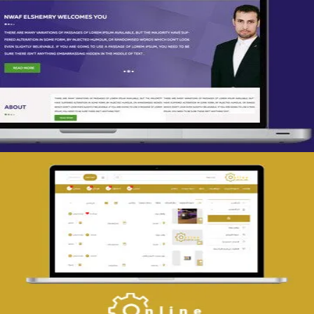
تصميم spring life
التفاصيل
تصميم حراج مهنى
التفاصيل