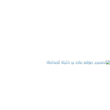
موقع المكتب العربي للاستشارات القانونية
التفاصيل
تصميم موقع ماجد بن خثيلة للمحاماة
التفاصيل