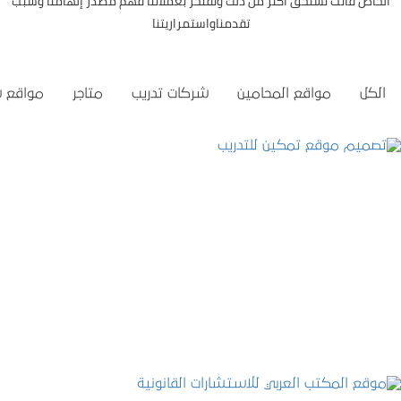
الخاص فأنت تستحق اكثر من ذلك ونفتخر بعملائنا فهم مصدر إلهامنا وسبب
تقدمناواستمراريتنا
الكل
مواقع المحامين
شركات تدريب
متاجر
مواقع 
تصميم موقع تمكين للتدريب
التفاصيل