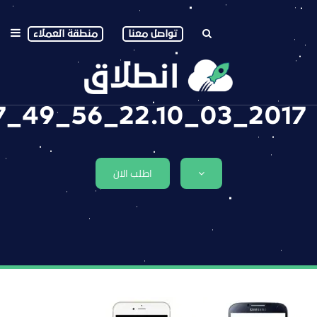
تواصل معنا
منطقة العملاء
2017_03_22.10_56_49_6437
اطلب الان