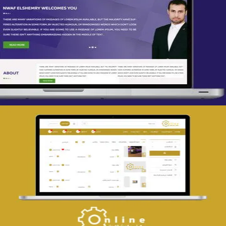
تصميم spring life
التفاصيل
تصميم حراج مهنى
التفاصيل