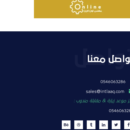
واصل معنا
0546063286
intlaaq.com
sales
 موعد زيارة & مقابلة مندوب :
05460632