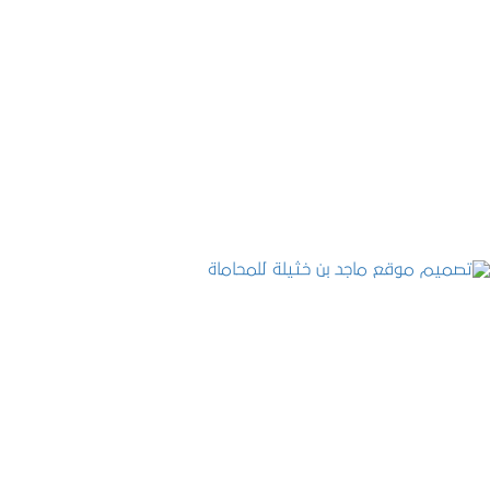
تصميم موقع حجوزات طبية
التفاصيل
تصميم موقع ماجد بن خثيلة للمحاماة
التفاصيل