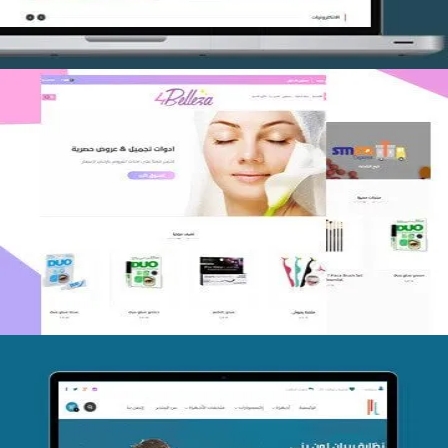
اعادة تصميم متجر فوربليزا
التفاصيل
تصميم متجر اي كير