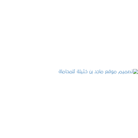
موقع المكتب العربي للاستشارات القانونية
التفاصيل
تصميم موقع ماجد بن خثيلة للمحاماة
التفاصيل