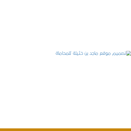
موقع المكتب العربي للاستشارات القانونية
التفاصيل
تصميم موقع ماجد بن خثيلة للمحاماة
التفاصيل