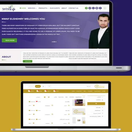
تصميم spring life
التفاصيل
تصميم حراج مهنى
التفاصيل