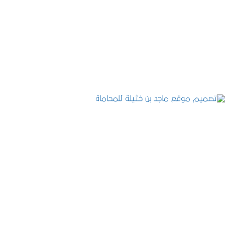
تصميم موقع حجوزات طبية
التفاصيل
تصميم موقع ماجد بن خثيلة للمحاماة
التفاصيل