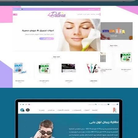
اعادة تصميم متجر فوربليزا
التفاصيل
تصميم متجر اي كير