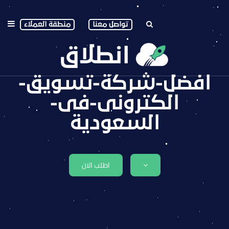
تواصل معنا
منطقة العملاء
افضل-شركة-تسويق-
الكترونى-فى-
السعودية
اطلب الان