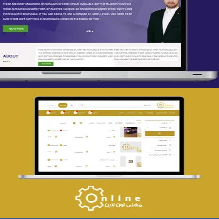
تصميم spring life
التفاصيل
تصميم حراج مهنى
التفاصيل