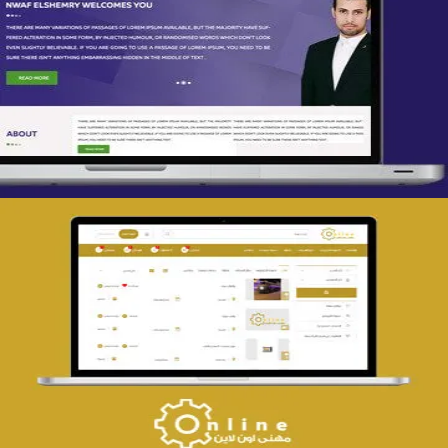
تصميم spring life
التفاصيل
تصميم حراج مهنى
التفاصيل