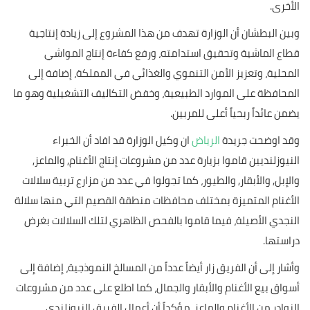
الأخرى.
وبين البطشان أن الوزارة تهدف من هذا المشروع إلى زيادة إنتاجية
قطاع الماشية وتحقيق استدامته، ورفع كفاءة إنتاج المواشي
المحلية، وتعزيز الأمن التنموي والغذائي في المملكة، إضافة إلى
المحافظة على الموارد الطبيعية، وخفض التكاليف التشغيلية وهو ما
يضمن عائداً ربحياً أعلى للمربين.
وقد اوضحت جريدة
الرياض
ان وكيل الوزارة قد افاد أن الخبراء
النيوزلنديين قاموا بزيارة عدد من مشروعات إنتاج الأغنام, والماعز,
والإبل, والأبقار, والطيور، كما تجولوا في عدد من مزارع تربية سلالات
الأغنام المتميزة بمختلف محافظات منطقة القصيم التي منها سلالة
النجدي الأصيلة، فيما قاموا بالفحص الظاهري لتلك السلالات بغرض
دراستها.
وأشار إلى أن الفريق زار أيضاً عدداً من المسالخ النموذجية، إضافة إلى
أسواق بيع الأغنام والأبقار والجمال، كما اطلع على عدد من مشروعات
النوادر من الأغنام والماعز، مؤكداً أن أعمال الفريق النيوزلندي