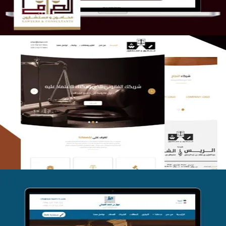
الريس والشعلان للمحاماة
التفاصيل
موقع فواز المبكي للمحاماة