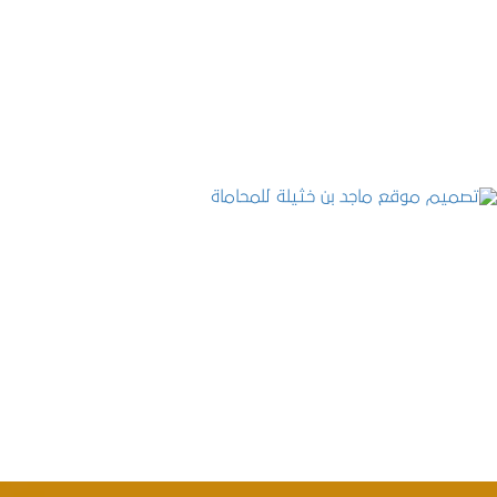
موقع المكتب العربي للاستشارات القانونية
التفاصيل
تصميم موقع ماجد بن خثيلة للمحاماة
التفاصيل