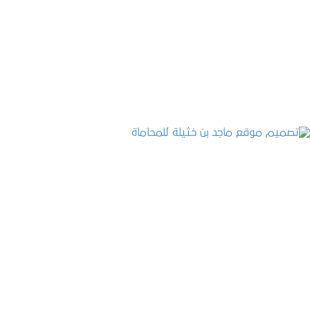
تصميم موقع حجوزات طبية
التفاصيل
تصميم موقع ماجد بن خثيلة للمحاماة
التفاصيل