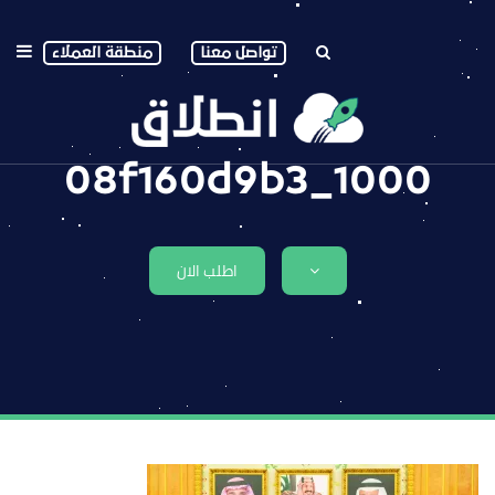
تواصل معنا
منطقة العملاء
1000_08f160d9b3
اطلب الان