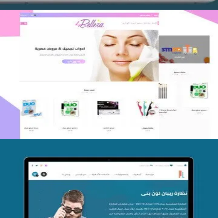
اعادة تصميم متجر فوربليزا
التفاصيل
تصميم متجر اي كير