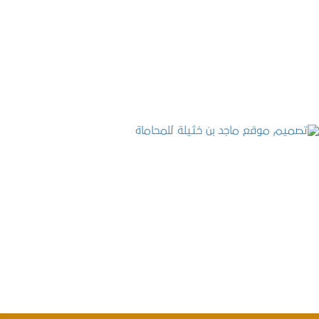
موقع المكتب العربي للاستشارات القانونية
التفاصيل
تصميم موقع ماجد بن خثيلة للمحاماة
التفاصيل