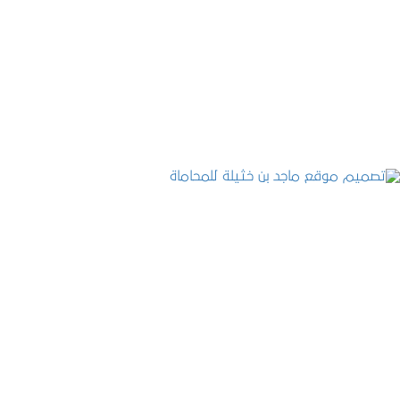
تصميم موقع حجوزات طبية
التفاصيل
تصميم موقع ماجد بن خثيلة للمحاماة
التفاصيل