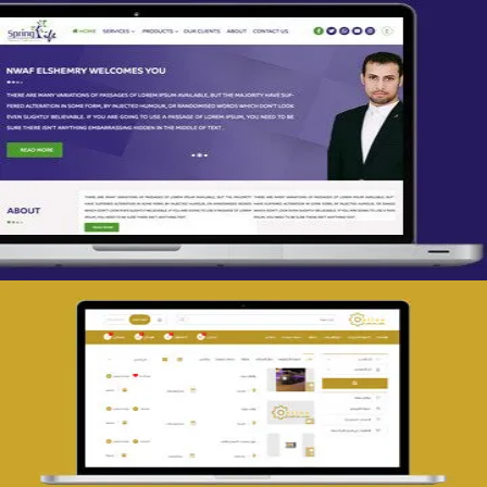
تصميم spring life
التفاصيل
تصميم حراج مهنى
التفاصيل