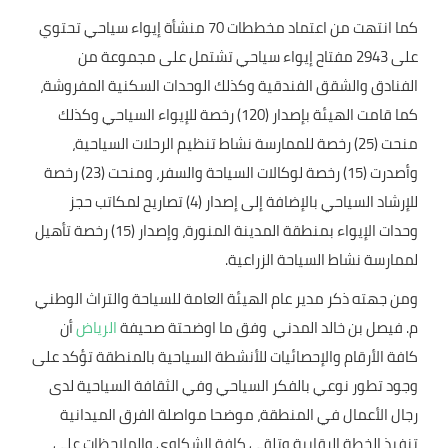
كما انتهت من اعتماد مخططات 70 منشأة إيواء سياحي تحتوي
على 2943 مفتاح إيواء سياحي تشتمل على مجموعة من
الفنادق والشقق الفندقية وكذلك الوحدات السكنية المفروشة،
كما قامت الهيئة بإصدار (120) رخصة للإيواء السياحي وكذلك
منحت (25) رخصة للممارسة نشاط تنظيم الرحلات السياحية،
وأصدرت (15) رخصة لوكالات السياحة والسفر، ومنحت (23) رخصة
للإرشاد السياحي بالإضافة إلى إصدار (4) تصاريح لمكاتب حجز
وحدات الإيواء بمنطقة المدينة المنورة، وإصدار (15) رخصة تأهيل
لممارسة نشاط السياحة الزراعية.
ومن جهته ذكر مدير عام الهيئة العامة للسياحة والتراث الوطني
م. فيصل بن خالد المدني وفق ما اوضحتة صحيفة
الرياض
أن
كافة الأرقام والإحصائيات للأنشطة السياحية بالمنطقة تؤكد على
وجود تطور نوعي بالفكر السياحي وفي الثقافة السياحية لدى
رجال الأعمال في المنطقة، موضحا مواصلة الفرق الميدانية
تنفيذ الخطة الرقابية وتلقى كافة الشكاوى والملاحظات على