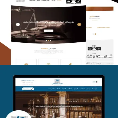
الريس والشعلان للمحاماة
التفاصيل
موقع فواز المبكي للمحاماة
التفاصيل