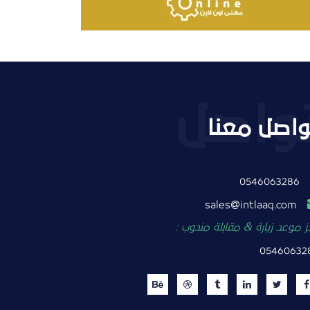
واصل معنا
0546063286
intlaaq.com
sales
 موعد زيارة & مقابلة مندوب :
05460632