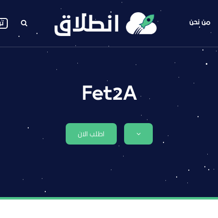
من نحن
تو
Fet2A
اطلب الان