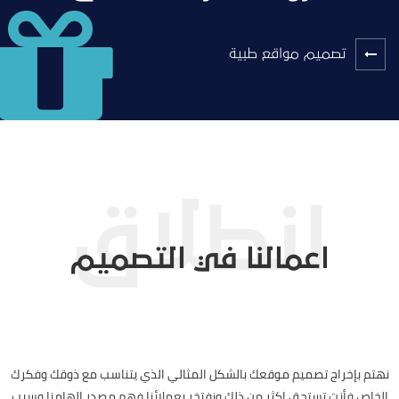
تصميم مواقع طبية
اعمالنا في التصميم
نهتم بإخراج تصميم موقعك بالشكل المثالي الذي يتناسب مع ذوقك وفكرك
الخاص فأنت تستحق اكثر من ذلك ونفتخر بعملائنا فهم مصدر إلهامنا وسبب