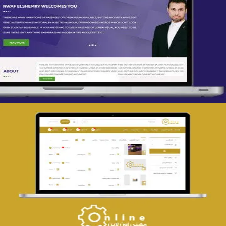
تصميم spring life
التفاصيل
تصميم حراج مهنى
التفاصيل