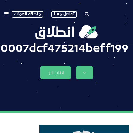
تواصل معنا
منطقة العملاء
70007dcf475214beff199
اطلب الان