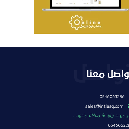
التفاصيل
واصل معنا
0546063286
intlaaq.com
sales
 موعد زيارة & مقابلة مندوب :
05460632