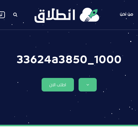
من نحن
تو
1000_33624a3850
اطلب الان