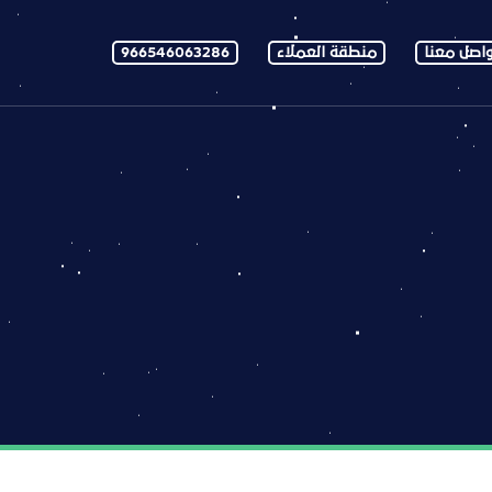
اصل معنا
منطقة العملاء
966546063286