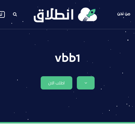
من نحن
تو
vbb1
اطلب الان