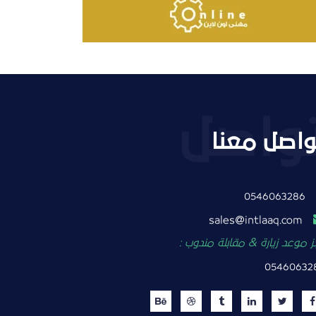
واصل معنا
0546063286
intlaaq.com
sales
 موعد زيارة & مقابلة مندوب :
05460632