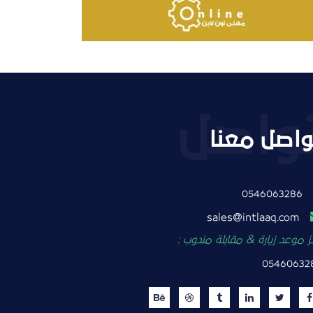
واصل معنا
0546063286
intlaaq.com
sales
 موعد زيارة & مقابلة مندوب :
05460632