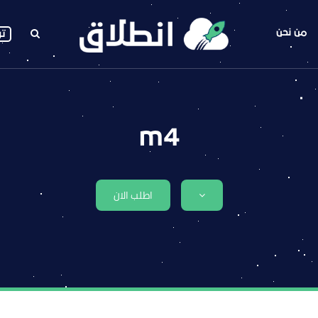
من نحن
تو
m4
اطلب الان