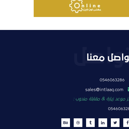
واصل معنا
0546063286
intlaaq.com
sales
 موعد زيارة & مقابلة مندوب :
05460632