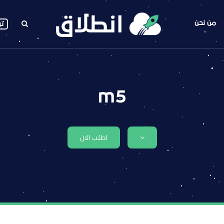
من نحن
تو
m5
اطلب الان