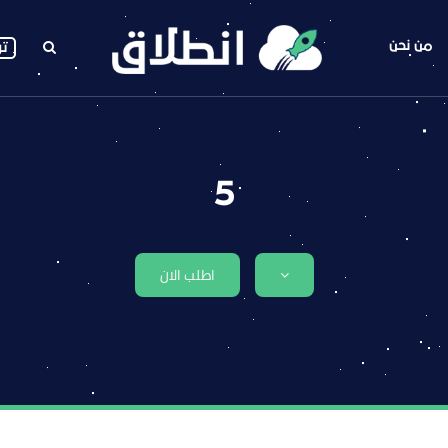
من نحن
تو
5
اطلب الان