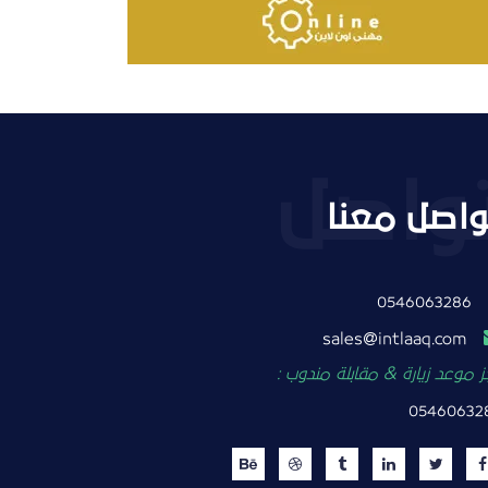
واصل معنا
0546063286
intlaaq.com
sales
 موعد زيارة & مقابلة مندوب :
05460632