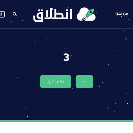
من نحن
تو
3
اطلب الان