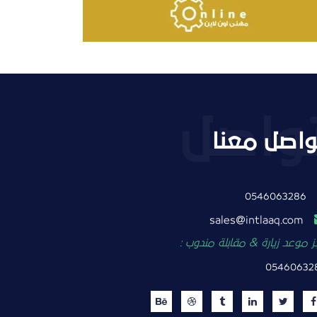
واصل معنا
0546063286
intlaaq.com
sales
 موعد زيارة & مقابلة مندوب :
05460632