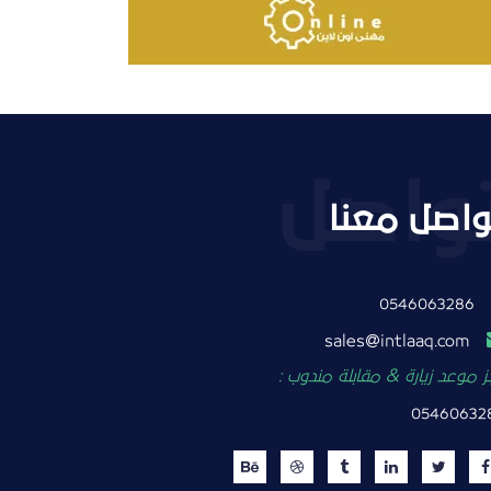
واصل معنا
0546063286
intlaaq.com
sales
 موعد زيارة & مقابلة مندوب :
05460632