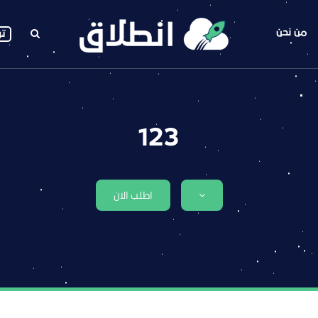
من نحن
تو
123
اطلب الان