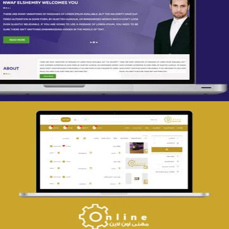
تصميم spring life
التفاصيل
تصميم حراج مهنى
التفاصيل