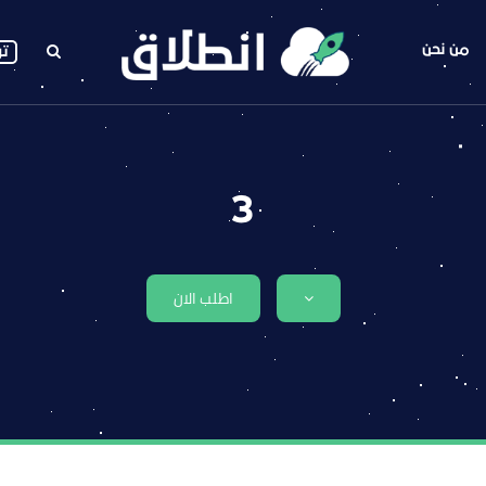
من نحن
تو
3
اطلب الان