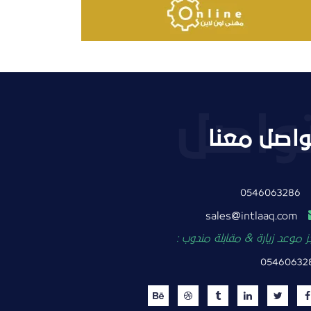
واصل معنا
0546063286
intlaaq.com
sales
 موعد زيارة & مقابلة مندوب :
05460632