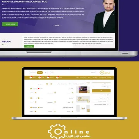
تصميم spring life
التفاصيل
تصميم حراج مهنى
التفاصيل