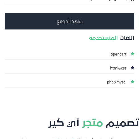
شاهد الموقع
اللغات
المستخدمة
opencart
html&css
php&mysql
تصميم
متجر
آي كير