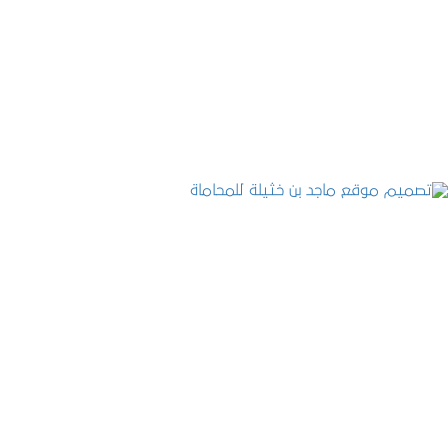
تصميم موقع حجوزات طبية
التفاصيل
تصميم موقع ماجد بن خثيلة للمحاماة
التفاصيل