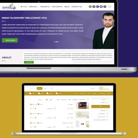
تصميم spring life
التفاصيل
تصميم حراج مهنى
التفاصيل