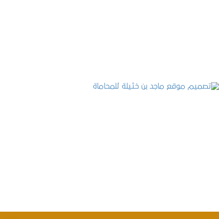
موقع المكتب العربي للاستشارات القانونية
التفاصيل
تصميم موقع ماجد بن خثيلة للمحاماة
التفاصيل