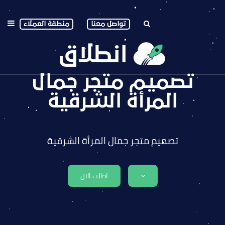
تواصل معنا
منطقة العملاء
تصميم متجر جمال
المرأة الشرقية
تصميم متجر جمال المرأة الشرقية
اطلب الان