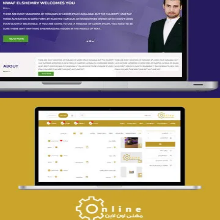
تصميم spring life
التفاصيل
تصميم حراج مهنى
التفاصيل