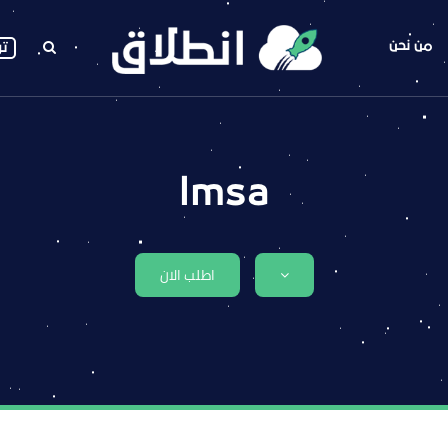
من نحن
تو
lmsa
اطلب الان