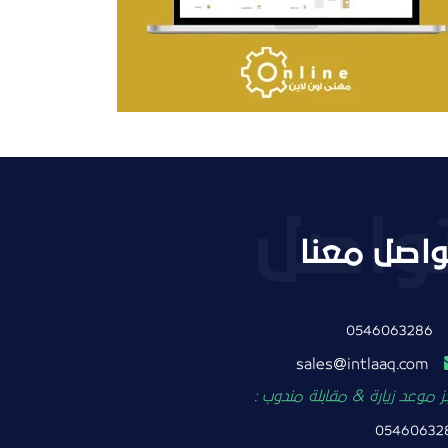
التفاصيل
واصل معنا
0546063286
intlaaq.com
sales
 موعد زيارة & مقابلة مندوب :
05460632