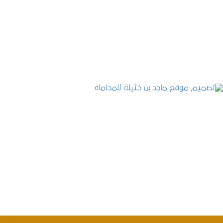
موقع المكتب العربي للاستشارات القانونية
التفاصيل
تصميم موقع ماجد بن خثيلة للمحاماة
التفاصيل