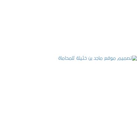
تصميم موقع حجوزات طبية
التفاصيل
تصميم موقع ماجد بن خثيلة للمحاماة
التفاصيل