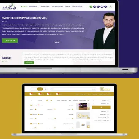
تصميم spring life
التفاصيل
تصميم حراج مهنى
التفاصيل