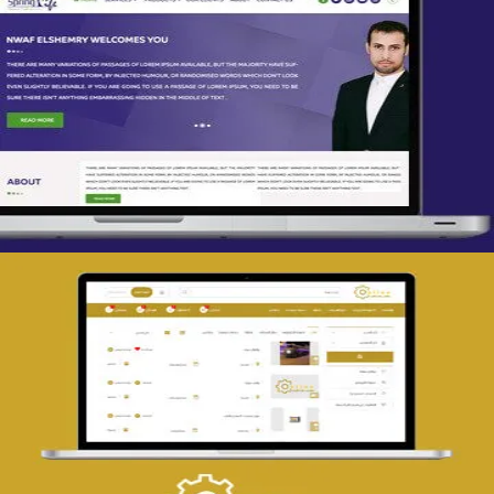
تصميم spring life
التفاصيل
تصميم حراج مهنى
التفاصيل