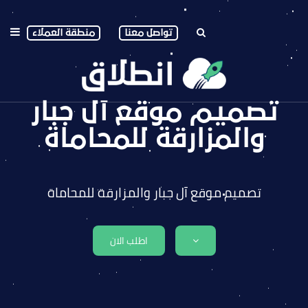
تواصل معنا
منطقة العملاء
تصميم موقع آل جبار
والمزارقة للمحاماة
تصميم موقع آل جبار والمزارقة للمحاماة
اطلب الان