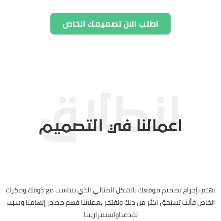
اطلب الان تصميمك الخاص
اعمالنا في التصميم
نهتم بإخراج تصميم موقعك بالشكل المثالي الذي يتناسب مع ذوقك وفكرك
الخاص فأنت تستحق اكثر من ذلك ونفتخر بعملائنا فهم مصدر إلهامنا وسبب
تقدمناواستمراريتنا