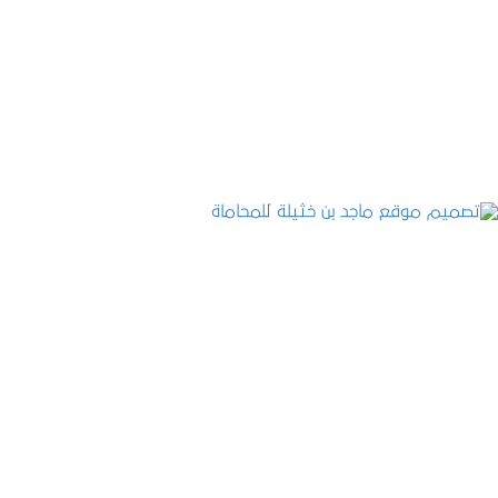
تصميم موقع حجوزات طبية
التفاصيل
تصميم موقع ماجد بن خثيلة للمحاماة
التفاصيل