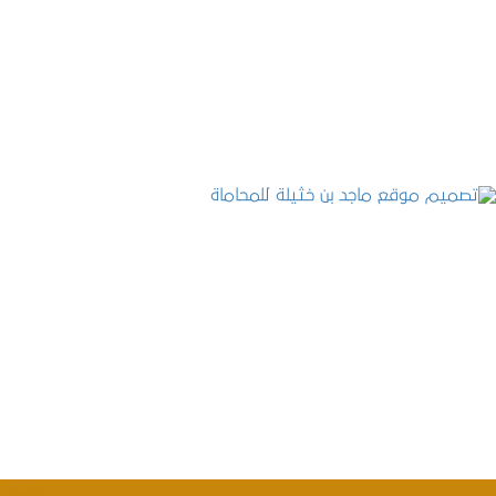
موقع المكتب العربي للاستشارات القانونية
التفاصيل
تصميم موقع ماجد بن خثيلة للمحاماة
التفاصيل