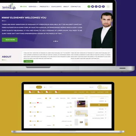
تصميم spring life
التفاصيل
تصميم حراج مهنى
التفاصيل