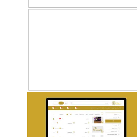
تصميم موقع ماجد بن خثيلة للمحاماة
التفاصيل
تصميم حراج مهنى