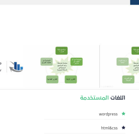
اللغات
المستخدمة
wordpress
html&css