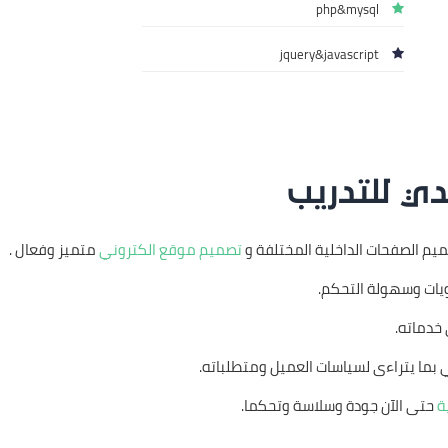
php&mysql
jquery&javascript
دي للتدريب
يم الصفحات الداخلية المختلفة و
تصميم موقع الكتروني
متميز وفعال .
ويات وسهولة التحكم.
خدماته.
ي بما يتراءى لسياسات العميل ومتطلباته.
ة
حتى الآن جودة وسلاسة وتحكما.