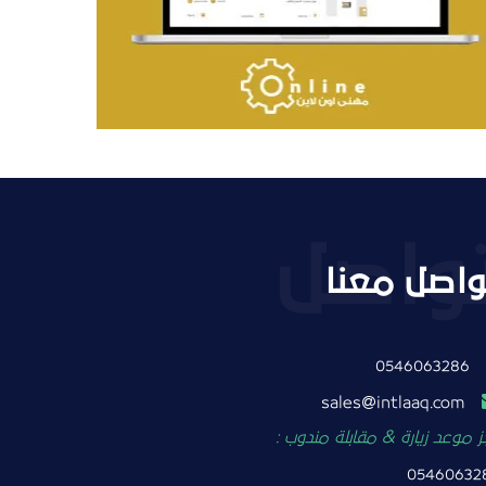
التفاصيل
واصل معنا
0546063286
intlaaq.com
sales
 موعد زيارة & مقابلة مندوب :
05460632