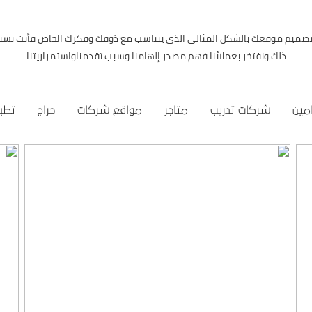
 تصميم موقعك بالشكل المثالي الذي يتناسب مع ذوقك وفكرك الخاص فأنت تست
ذلك ونفتخر بعملائنا فهم مصدر إلهامنا وسبب تقدمناواستمراريتنا
مين
شركات تدريب
متاجر
مواقع شركات
حراج
تطبي
موقع المكتب العربي للاستشارات القانونية
التفاصيل