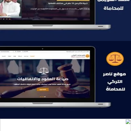
التفاصيل
موقع ناصر التركي للمحاماة
التفاصيل