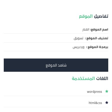
تفاصيل
الموقع
اسم الموقع:
الفنار
تصنيف الموقع :
تسويق
برمجة الموقع :
وردبريس
شاهد الموقع
اللغات
المستخدمة
wordpress
html&css