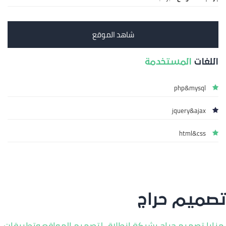
شاهد الموقع
اللغات
المستخدمة
php&mysql
jquery&ajax
html&css
تصميم حراج
مزايا تصميم حراج بشركة انطلاق لتصميم المواقع وتطبيقات