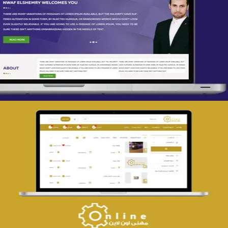
تصميم spring life
التفاصيل
تصميم حراج مهنى
التفاصيل