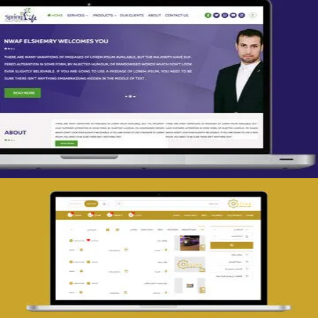
تصميم spring life
التفاصيل
تصميم حراج مهنى
التفاصيل