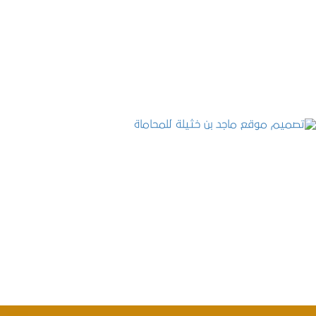
موقع المكتب العربي للاستشارات القانونية
التفاصيل
تصميم موقع ماجد بن خثيلة للمحاماة
التفاصيل