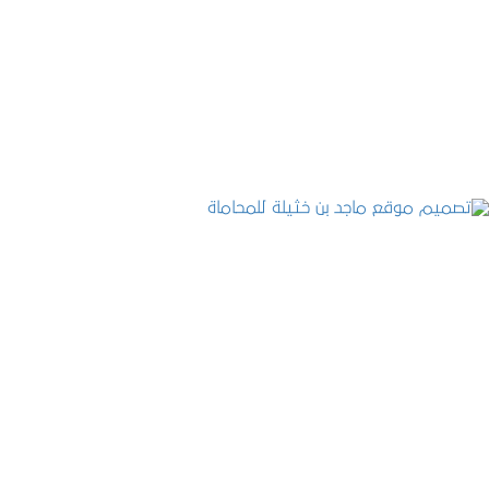
تصميم موقع حجوزات طبية
التفاصيل
تصميم موقع ماجد بن خثيلة للمحاماة
التفاصيل