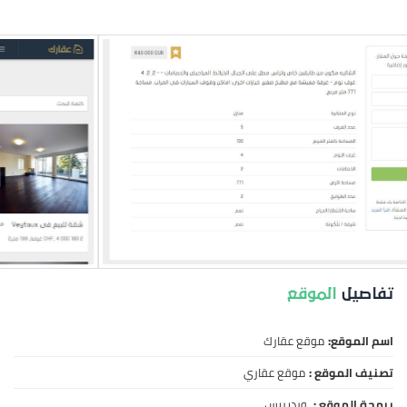
تفاصيل
الموقع
اسم الموقع:
موقع عقارك
تصنيف الموقع :
موقع عقاري
برمجة الموقع :
وردبريس