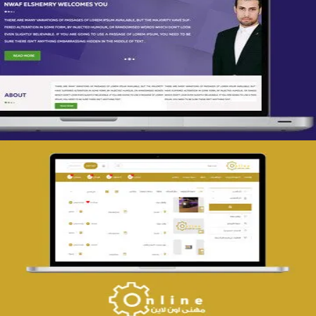
تصميم spring life
التفاصيل
تصميم حراج مهنى
التفاصيل