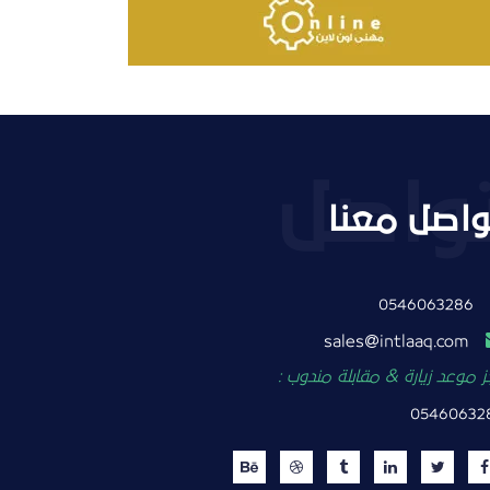
واصل معنا
0546063286
intlaaq.com
sales
 موعد زيارة & مقابلة مندوب :
05460632