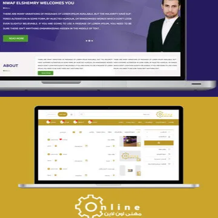
تصميم spring life
التفاصيل
تصميم حراج مهنى
التفاصيل