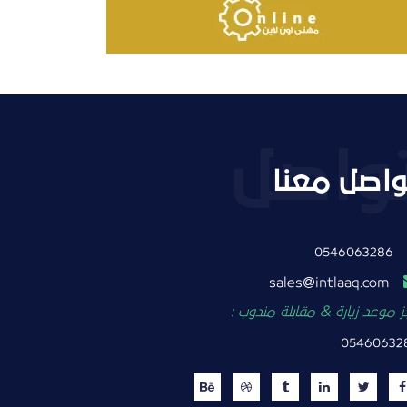
واصل معنا
0546063286
intlaaq.com
sales
 موعد زيارة & مقابلة مندوب :
05460632