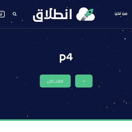
من نحن
تو
p4
اطلب الان