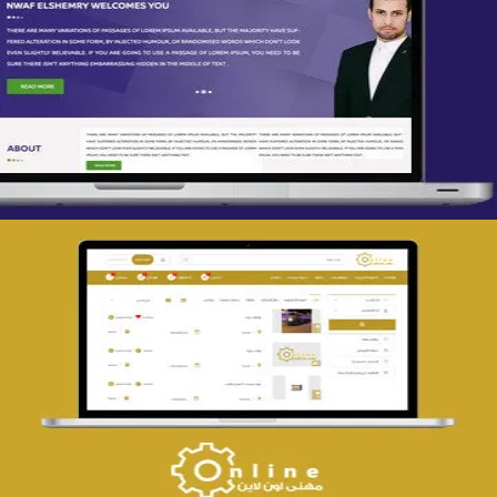
تصميم spring life
التفاصيل
تصميم حراج مهنى
التفاصيل