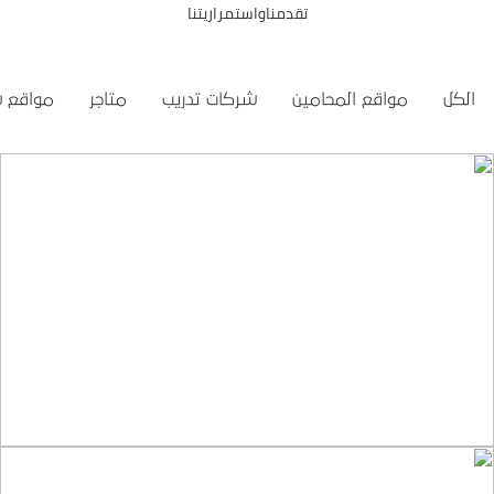
تقدمناواستمراريتنا
الكل
مواقع المحامين
شركات تدريب
متاجر
مواقع 
تصميم موقع تمكين للتدريب
التفاصيل