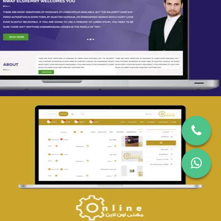
تصميم spring life
التفاصيل
تصميم حراج مهنى
التفاصيل